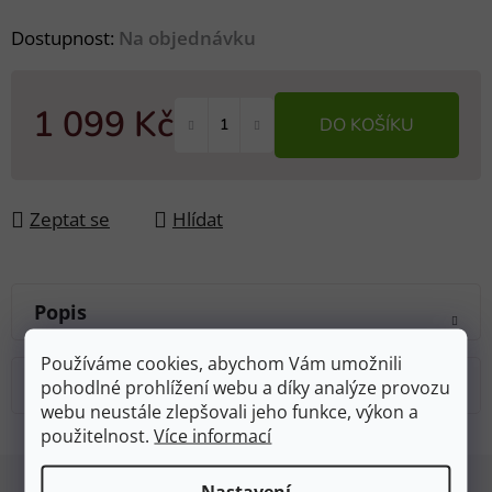
Dostupnost:
Na objednávku
1 099 Kč
DO KOŠÍKU
Měrná cena:
Zeptat se
Hlídat
Popis
Používáme cookies, abychom Vám umožnili
Diskuze
pohodlné prohlížení webu a díky analýze provozu
webu neustále zlepšovali jeho funkce, výkon a
použitelnost.
Více informací
Z
Nastavení