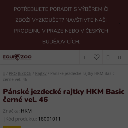
Přejít
POTŘEBUJETE PORADIT S VÝBĚREM ČI
na
obsah
ZBOŽÍ VYZKOUŠET? NAVŠTIVTE NAŠI
PRODEJNU V PRAZE NEBO V ČESKÝCH
BUDĚJOVICÍCH.
Hledat
NÁKUP
KOŠÍK
Domů
/
PRO JEZDCE
/
Rajtky
/
Pánské jezdecké rajtky HKM Basic
černé vel. 46
Pánské jezdecké rajtky HKM Basic
černé vel. 46
Značka:
HKM
|
Kód produktu:
18001011