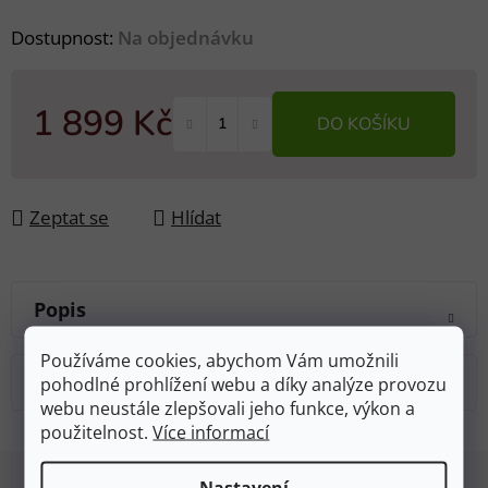
Dostupnost:
Na objednávku
1 899 Kč
DO KOŠÍKU
Měrná cena:
Zeptat se
Hlídat
Popis
Používáme cookies, abychom Vám umožnili
Diskuze
pohodlné prohlížení webu a díky analýze provozu
webu neustále zlepšovali jeho funkce, výkon a
použitelnost.
Více informací
Z
Nastavení