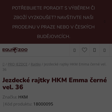
Přejít
POTŘEBUJETE PORADIT S VÝBĚREM ČI
na
obsah
ZBOŽÍ VYZKOUŠET? NAVŠTIVTE NAŠI
PRODEJNU V PRAZE NEBO V ČESKÝCH
BUDĚJOVICÍCH.
Hledat
NÁKUP
KOŠÍK
Domů
/
PRO JEZDCE
/
Rajtky
/
Jezdecké rajtky HKM Emma černé vel.
36
Jezdecké rajtky HKM Emma černé
vel. 36
Značka:
HKM
|
Kód produktu:
18000095