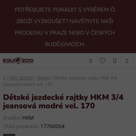
Přejít
POTŘEBUJETE PORADIT S VÝBĚREM ČI
na
obsah
ZBOŽÍ VYZKOUŠET? NAVŠTIVTE NAŠI
PRODEJNU V PRAZE NEBO V ČESKÝCH
BUDĚJOVICÍCH.
Hledat
NÁKUP
KOŠÍK
Domů
/
PRO JEZDCE
/
Rajtky
/
Dětské jezdecké rajtky HKM 3/4
jeansová modré vel. 170
Dětské jezdecké rajtky HKM 3/4
jeansová modré vel. 170
Značka:
HKM
|
Kód produktu:
17700054