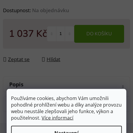
Dostupnost:
Na objednávku
1 037 Kč
DO KOŠÍKU
Měrná cena:
Zeptat se
Hlídat
Popis
Používáme cookies, abychom Vám umožnili
Diskuze
pohodlné prohlížení webu a díky analýze provozu
webu neustále zlepšovali jeho funkce, výkon a
použitelnost.
Více informací
Z
Nastavení