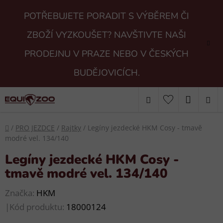
Přejít
POTŘEBUJETE PORADIT S VÝBĚREM ČI
na
obsah
ZBOŽÍ VYZKOUŠET? NAVŠTIVTE NAŠI
PRODEJNU V PRAZE NEBO V ČESKÝCH
BUDĚJOVICÍCH.
Hledat
NÁKUP
KOŠÍK
Domů
/
PRO JEZDCE
/
Rajtky
/
Legíny jezdecké HKM Cosy - tmavě
modré vel. 134/140
Legíny jezdecké HKM Cosy -
tmavě modré vel. 134/140
Značka:
HKM
|
Kód produktu:
18000124