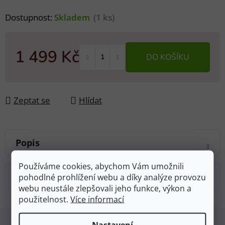
Dostupnost:
Skladem
(1 ks)
1 499 Kč
DO KOŠÍKU
Měrná cena:
Zeptat se
Hlídat
Popis
Používáme cookies, abychom Vám umožnili
Diskuze
pohodlné prohlížení webu a díky analýze provozu
webu neustále zlepšovali jeho funkce, výkon a
použitelnost.
Více informací
Z
Nastavení