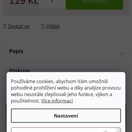
129 Kč
DO KOŠÍKU
Měrná cena:
Zeptat se
Hlídat
Popis
Diskuze
Používáme cookies, abychom Vám umožnili
pohodlné prohlížení webu a díky analýze provozu
Z
webu neustále zlepšovali jeho funkce, výkon a
á
použitelnost.
Více informací
p
a
Nastavení
t
í