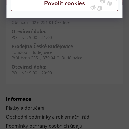
Kamenné prodejny
Prodejna Čestlice
EquiZoo – OC Spektrum
Obchodní 329, 251 01 Čestlice
Otevírací doba:
PO – NE: 9:00 – 21:00
Prodejna České Budějovice
EquiZoo – Budějovice
Průběžná 2551, 370 04 Č. Budějovice
Otevírací doba:
PO – NE: 9:00 – 20:00
Informace
Platby a doručení
Obchodní podmínky a reklamační řád
Podmínky ochrany osobních údajů