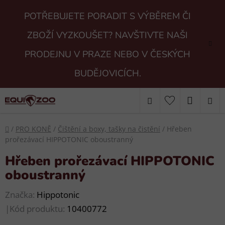
Přejít
POTŘEBUJETE PORADIT S VÝBĚREM ČI
na
obsah
ZBOŽÍ VYZKOUŠET? NAVŠTIVTE NAŠI
PRODEJNU V PRAZE NEBO V ČESKÝCH
BUDĚJOVICÍCH.
Hledat
NÁKUP
KOŠÍK
Domů
/
PRO KONĚ
/
Čištění a boxy, tašky na čistění
/
Hřeben
prořezávací HIPPOTONIC oboustranný
Hřeben prořezávací HIPPOTONIC
oboustranný
Značka:
Hippotonic
|
Kód produktu:
10400772