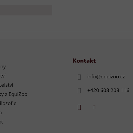
Kontakt
jny
tví
info
@
equizoo.cz
elství
+420 608 208 116
y z EquiZoo
ilozofie
a
kt