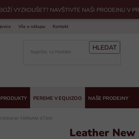
BOŽÍ VYZKOUŠET? NAVŠTIVTE NAŠI PRODEJNU V P
jovice
Vše o nákupu
Kontakt
Praní jezdeckého vybavení v Eq
HLEDAT
 PRODUKTY
PEREME V EQUIZOO
NAŠE PRODEJNY
onditioner FARNAM 473ml
Leather New 