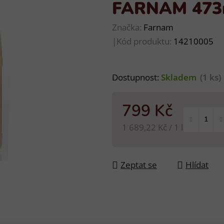
FARNAM 473
Značka:
Farnam
|
Kód produktu:
14210005
Dostupnost:
Skladem
(1 ks)
799 Kč
Měrná cena:
1 689,22 Kč / 1 l
Zeptat se
Hlídat