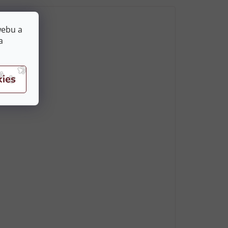
webu a
a