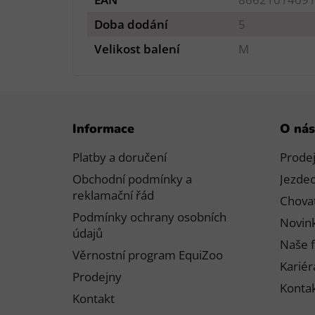
Doba dodání
5
Velikost balení
M
Z
Informace
O nás
á
p
Platby a doručení
Prode
a
Obchodní podmínky a
Jezdec
t
reklamační řád
Chovat
í
Podmínky ochrany osobních
Novink
údajů
Naše f
Věrnostní program EquiZoo
Kariér
Prodejny
Konta
Kontakt