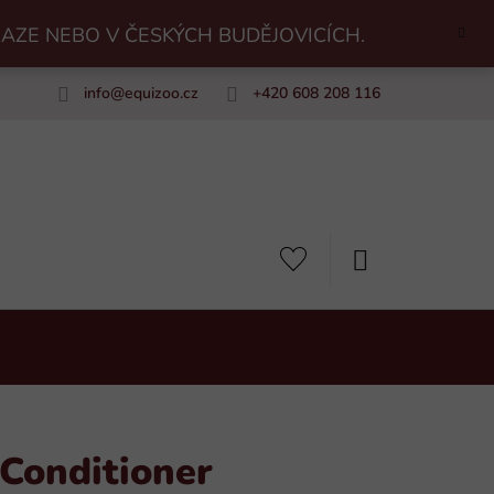
RAZE NEBO V ČESKÝCH BUDĚJOVICÍCH.
info
@
equizoo.cz
+420 608 208 116
uiZoo
NÁKUPNÍ
KOŠÍK
Conditioner