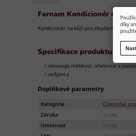
Farnam Kondicionér na kůž
Použív
díky a
Kondicionér na kůži pro zlepšení životnost
použit
Nas
Specifikace produktu
obnovuje měkkost, ohebnost a podda
nešpiní a
Doplňkové parametry
Kategorie
Chemické pro
Záruka
2 roky
Hmotnost
0.5 kg
EAN
8662101409