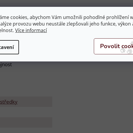
i Leather New 473 ml
áme cookies, abychom Vám umožnili pohodlné prohlížení 
nalýze provozu webu neustále zlepšovali jeho funkce, výkon 
i
elnost.
Více informací
tavení
jnost
středky
1