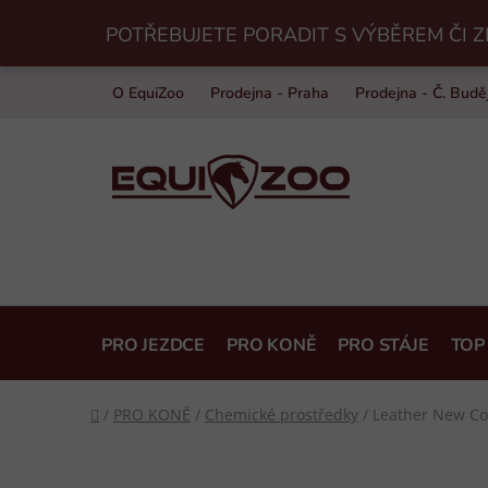
Přejít
POTŘEBUJETE PORADIT S VÝBĚREM ČI Z
na
obsah
O EquiZoo
Prodejna - Praha
Prodejna - Č. Budě
PRO JEZDCE
PRO KONĚ
PRO STÁJE
TOP
Domů
/
PRO KONĚ
/
Chemické prostředky
/
Leather New C