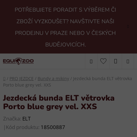
Přejít
POTŘEBUJETE PORADIT S VÝBĚREM ČI
na
obsah
ZBOŽÍ VYZKOUŠET? NAVŠTIVTE NAŠI
PRODEJNU V PRAZE NEBO V ČESKÝCH
BUDĚJOVICÍCH.
Hledat
NÁKUP
KOŠÍK
Domů
/
PRO JEZDCE
/
Bundy a mikiny
/
Jezdecká bunda ELT větrovka
Porto blue grey vel. XXS
Jezdecká bunda ELT větrovka
Porto blue grey vel. XXS
Značka:
ELT
|
Kód produktu:
18500887