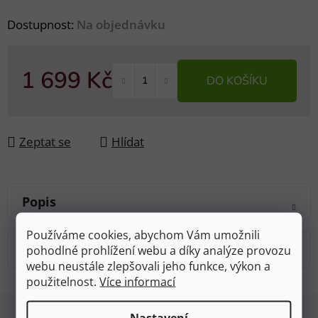
Dostupnost:
Na objednávku
1 699 Kč
DO KOŠÍKU
Měrná cena:
Zeptat se
Hlídat
Popis
Používáme cookies, abychom Vám umožnili
Diskuze
pohodlné prohlížení webu a díky analýze provozu
webu neustále zlepšovali jeho funkce, výkon a
použitelnost.
Více informací
Z
Nastavení