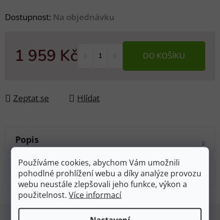
Dostupnost:
Na objednávku
1 959 Kč
DO KOŠÍKU
Měrná cena:
Zeptat se
Hlídat
Popis
Používáme cookies, abychom Vám umožnili
Diskuze
pohodlné prohlížení webu a díky analýze provozu
webu neustále zlepšovali jeho funkce, výkon a
použitelnost.
Více informací
Z
Nastavení