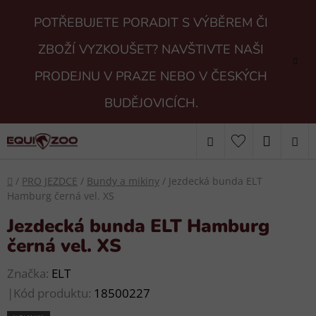
Přejít
POTŘEBUJETE PORADIT S VÝBĚREM ČI
na
obsah
ZBOŽÍ VYZKOUŠET? NAVŠTIVTE NAŠI
PRODEJNU V PRAZE NEBO V ČESKÝCH
BUDĚJOVICÍCH.
Hledat
NÁKUP
KOŠÍK
Domů
/
PRO JEZDCE
/
Bundy a mikiny
/
Jezdecká bunda ELT
Hamburg černá vel. XS
Jezdecká bunda ELT Hamburg
černá vel. XS
Značka:
ELT
|
Kód produktu:
18500227