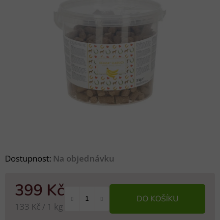
Dostupnost:
Na objednávku
399 Kč
DO KOŠÍKU
Měrná cena:
133 Kč / 1 kg