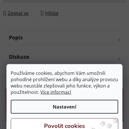
Zeptat se
Hlídat
Popis
Diskuze
Používáme cookies, abychom Vám umožnili
Z
pohodlné prohlížení webu a díky analýze provozu
á
webu neustále zlepšovali jeho funkce, výkon a
p
použitelnost.
Více informací
a
Nastavení
t
í
Kamenné prodejny
Prodejna Čestlice