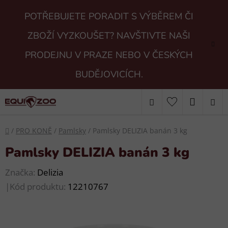
Přejít
POTŘEBUJETE PORADIT S VÝBĚREM ČI
na
obsah
ZBOŽÍ VYZKOUŠET? NAVŠTIVTE NAŠI
PRODEJNU V PRAZE NEBO V ČESKÝCH
BUDĚJOVICÍCH.
Hledat
NÁKUP
KOŠÍK
Domů
/
PRO KONĚ
/
Pamlsky
/
Pamlsky DELIZIA banán 3 kg
Pamlsky DELIZIA banán 3 kg
Značka:
Delizia
|
Kód produktu:
12210767