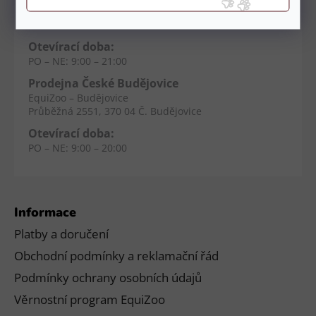
EquiZoo – OC Spektrum
Obchodní 329, 251 01 Čestlice
Otevírací doba:
PO – NE: 9:00 – 21:00
Prodejna České Budějovice
EquiZoo – Budějovice
Průběžná 2551, 370 04 Č. Budějovice
Otevírací doba:
PO – NE: 9:00 – 20:00
Informace
Platby a doručení
Obchodní podmínky a reklamační řád
Podmínky ochrany osobních údajů
Věrnostní program EquiZoo