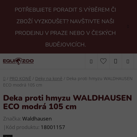
Přejít
POTŘEBUJETE PORADIT S VÝBĚREM ČI
na
obsah
ZBOŽÍ VYZKOUŠET? NAVŠTIVTE NAŠI
PRODEJNU V PRAZE NEBO V ČESKÝCH
BUDĚJOVICÍCH.
Hledat
NÁKUP
KOŠÍK
Domů
/
PRO KONĚ
/
Deky na koně
/
Deka proti hmyzu WALDHAUSEN
ECO modrá 105 cm
Deka proti hmyzu WALDHAUSEN
ECO modrá 105 cm
Značka:
Waldhausen
|
Kód produktu:
18001157