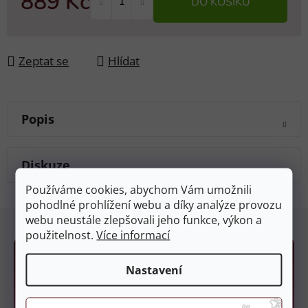
889 Kč
DO KOŠÍKU
Měrná cena:
Zeptat se
Hlídat
Popis
Diskuze
Používáme cookies, abychom Vám umožnili
pohodlné prohlížení webu a díky analýze provozu
Z
webu neustále zlepšovali jeho funkce, výkon a
á
použitelnost.
Více informací
p
a
Nastavení
t
í