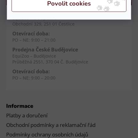
Kamenné prodejny
Prodejna Čestlice
EquiZoo – OC Spektrum
Obchodní 329, 251 01 Čestlice
Otevírací doba:
PO – NE: 9:00 – 21:00
Prodejna České Budějovice
EquiZoo – Budějovice
Průběžná 2551, 370 04 Č. Budějovice
Otevírací doba:
PO – NE: 9:00 – 20:00
Informace
Platby a doručení
Obchodní podmínky a reklamační řád
Podmínky ochrany osobních údajů