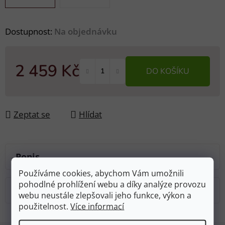
Dostupnost:
Na objednávku
2 459 Kč
DO KOŠÍKU
Měrná cena:
Zeptat se
Hlídat
Popis
Používáme cookies, abychom Vám umožnili
pohodlné prohlížení webu a díky analýze provozu
Diskuze
webu neustále zlepšovali jeho funkce, výkon a
použitelnost.
Více informací