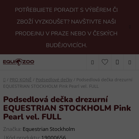
Přejít
POTŘEBUJETE PORADIT S VÝBĚREM ČI
na
obsah
ZBOŽÍ VYZKOUŠET? NAVŠTIVTE NAŠI
PRODEJNU V PRAZE NEBO V ČESKÝCH
BUDĚJOVICÍCH.
Hledat
NÁKUP
KOŠÍK
Domů
/
PRO KONĚ
/
Podsedlové dečky
/
Podsedlová dečka drezurní
EQUESTRIAN STOCKHOLM Pink Pearl vel. FULL
Podsedlová dečka drezurní
EQUESTRIAN STOCKHOLM Pink
Pearl vel. FULL
Značka:
Equestrian Stockholm
|
Kód produktu:
19000656