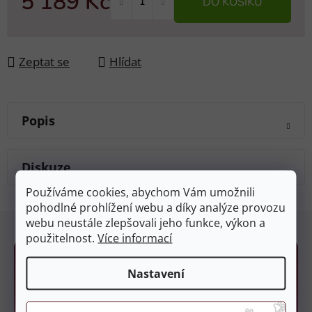
5 189 Kč
DO KOŠÍKU
Měrná cena:
Zeptat se
Hlídat
Popis
Diskuze
Používáme cookies, abychom Vám umožnili
pohodlné prohlížení webu a díky analýze provozu
Z
webu neustále zlepšovali jeho funkce, výkon a
á
použitelnost.
Více informací
p
a
Nastavení
t
í