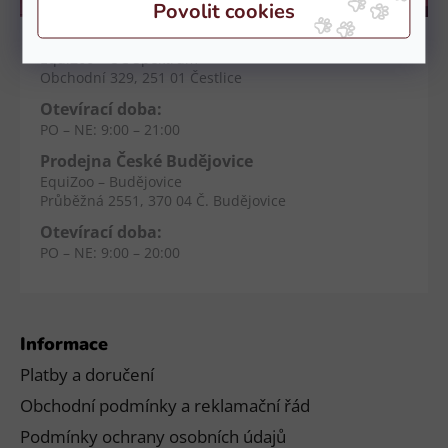
Kamenné prodejny
Prodejna Čestlice
EquiZoo – OC Spektrum
Obchodní 329, 251 01 Čestlice
Otevírací doba:
PO – NE: 9:00 – 21:00
Prodejna České Budějovice
EquiZoo – Budějovice
Průběžná 2551, 370 04 Č. Budějovice
Otevírací doba:
PO – NE: 9:00 – 20:00
Informace
Platby a doručení
Obchodní podmínky a reklamační řád
Podmínky ochrany osobních údajů