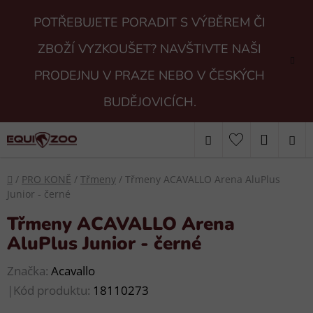
Přejít
POTŘEBUJETE PORADIT S VÝBĚREM ČI
na
obsah
ZBOŽÍ VYZKOUŠET? NAVŠTIVTE NAŠI
PRODEJNU V PRAZE NEBO V ČESKÝCH
BUDĚJOVICÍCH.
Hledat
NÁKUP
KOŠÍK
Domů
/
PRO KONĚ
/
Třmeny
/
Třmeny ACAVALLO Arena AluPlus
Junior - černé
Třmeny ACAVALLO Arena
AluPlus Junior - černé
Značka:
Acavallo
|
Kód produktu:
18110273