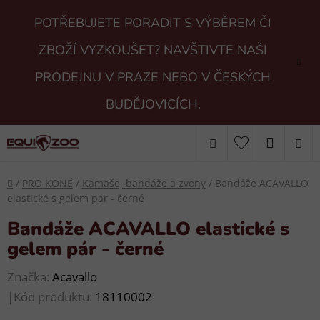
Přejít
POTŘEBUJETE PORADIT S VÝBĚREM ČI
na
obsah
ZBOŽÍ VYZKOUŠET? NAVŠTIVTE NAŠI
PRODEJNU V PRAZE NEBO V ČESKÝCH
BUDĚJOVICÍCH.
Hledat
NÁKUP
KOŠÍK
Domů
/
PRO KONĚ
/
Kamaše, bandáže a zvony
/
Bandáže ACAVALLO
elastické s gelem pár - černé
Bandáže ACAVALLO elastické s
gelem pár - černé
Značka:
Acavallo
|
Kód produktu:
18110002