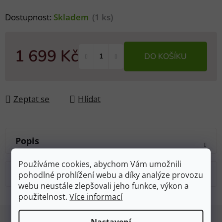
Dostupnost:
Skladem
(1 ks)
1 699 Kč
DO KOŠÍKU
Měrná cena:
Zeptat se
Hlídat
Popis
Používáme cookies, abychom Vám umožnili
Diskuze
pohodlné prohlížení webu a díky analýze provozu
webu neustále zlepšovali jeho funkce, výkon a
použitelnost.
Více informací
Z
Nastavení