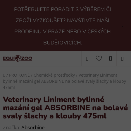
Přejít
POTŘEBUJETE PORADIT S VÝBĚREM ČI
na
obsah
ZBOŽÍ VYZKOUŠET? NAVŠTIVTE NAŠI
PRODEJNU V PRAZE NEBO V ČESKÝCH
BUDĚJOVICÍCH.
Hledat
NÁKUP
KOŠÍK
Domů
/
PRO KONĚ
/
Chemické prostředky
/
Veterinary Liniment
bylinné mazání gel ABSORBINE na bolavé svaly šlachy a klouby
475ml
Veterinary Liniment bylinné
mazání gel ABSORBINE na bolavé
svaly šlachy a klouby 475ml
Značka:
Absorbine