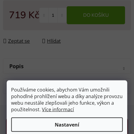
719 Kč
DO KOŠÍKU
Měrná cena:
Zeptat se
Hlídat
Popis
Diskuze
Používáme cookies, abychom Vám umožnili
pohodlné prohlížení webu a díky analýze provozu
webu neustále zlepšovali jeho funkce, výkon a
Z
použitelnost.
Více informací
á
p
Nastavení
a