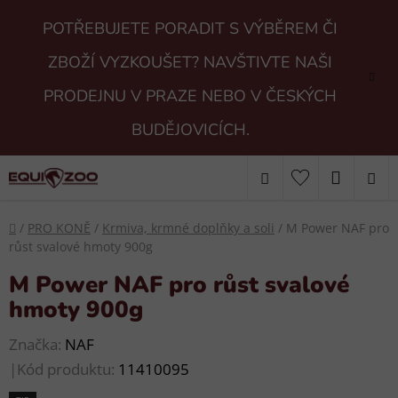
Přejít
POTŘEBUJETE PORADIT S VÝBĚREM ČI
na
obsah
ZBOŽÍ VYZKOUŠET? NAVŠTIVTE NAŠI
PRODEJNU V PRAZE NEBO V ČESKÝCH
BUDĚJOVICÍCH.
Hledat
NÁKUP
KOŠÍK
Domů
/
PRO KONĚ
/
Krmiva, krmné doplňky a soli
/
M Power NAF pro
růst svalové hmoty 900g
M Power NAF pro růst svalové
hmoty 900g
Značka:
NAF
|
Kód produktu:
11410095