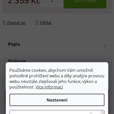
2 359 Kč
DO KOŠÍKU
Měrná cena:
Zeptat se
Hlídat
Popis
Diskuze
Používáme cookies, abychom Vám umožnili
pohodlné prohlížení webu a díky analýze provozu
Z
webu neustále zlepšovali jeho funkce, výkon a
á
použitelnost.
Více informací
p
a
Nastavení
t
í