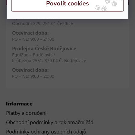
Kamenné prodejny
Prodejna Čestlice
EquiZoo – OC Spektrum
Obchodní 329, 251 01 Čestlice
Otevírací doba:
PO – NE: 9:00 – 21:00
Prodejna České Budějovice
EquiZoo – Budějovice
Průběžná 2551, 370 04 Č. Budějovice
Otevírací doba:
PO – NE: 9:00 – 20:00
Informace
Platby a doručení
Obchodní podmínky a reklamační řád
Podmínky ochrany osobních údajů