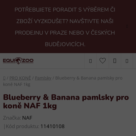
Přejít
POTŘEBUJETE PORADIT S VÝBĚREM ČI
na
obsah
ZBOŽÍ VYZKOUŠET? NAVŠTIVTE NAŠI
PRODEJNU V PRAZE NEBO V ČESKÝCH
BUDĚJOVICÍCH.
Hledat
NÁKUP
KOŠÍK
Domů
/
PRO KONĚ
/
Pamlsky
/
Blueberry & Banana pamlsky pro
koně NAF 1kg
Blueberry & Banana pamlsky pro
koně NAF 1kg
Značka:
NAF
|
Kód produktu:
11410108