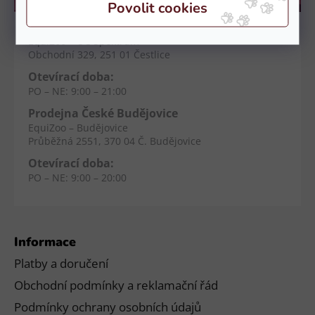
Kamenné prodejny
Prodejna Čestlice
EquiZoo – OC Spektrum
Obchodní 329, 251 01 Čestlice
Otevírací doba:
PO – NE: 9:00 – 21:00
Prodejna České Budějovice
EquiZoo – Budějovice
Průběžná 2551, 370 04 Č. Budějovice
Otevírací doba:
PO – NE: 9:00 – 20:00
Informace
Platby a doručení
Obchodní podmínky a reklamační řád
Podmínky ochrany osobních údajů