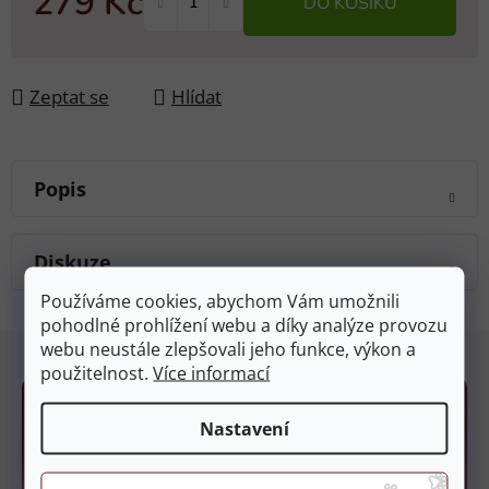
279 Kč
DO KOŠÍKU
Měrná cena:
Zeptat se
Hlídat
Popis
Diskuze
Používáme cookies, abychom Vám umožnili
pohodlné prohlížení webu a díky analýze provozu
Z
webu neustále zlepšovali jeho funkce, výkon a
á
použitelnost.
Více informací
p
a
Nastavení
t
í