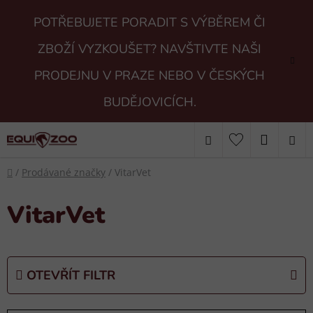
Přejít
POTŘEBUJETE PORADIT S VÝBĚREM ČI
na
obsah
ZBOŽÍ VYZKOUŠET? NAVŠTIVTE NAŠI
PRODEJNU V PRAZE NEBO V ČESKÝCH
BUDĚJOVICÍCH.
Hledat
NÁKUP
Domů
KOŠÍK
/
Prodávané značky
/
VitarVet
VitarVet
OTEVŘÍT FILTR