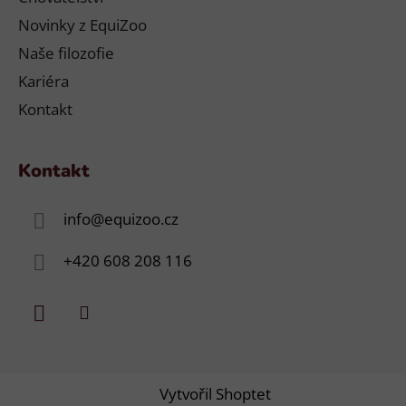
Novinky z EquiZoo
Naše filozofie
Kariéra
Kontakt
Kontakt
info
@
equizoo.cz
+420 608 208 116
Vytvořil Shoptet