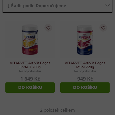
Ř
Řadit podle:
Doporučujeme
a
z
V
e
ý
n
p
í
i
p
s
r
p
o
r
d
VITARVET ArtiVit Pegas
VITARVET ArtiVit Pegas
o
u
Forte 7 700g
MSM 720g
Na objednávku
Na objednávku
d
k
1 649 Kč
949 Kč
u
t
k
ů
DO KOŠÍKU
DO KOŠÍKU
t
ů
2
položek celkem
O