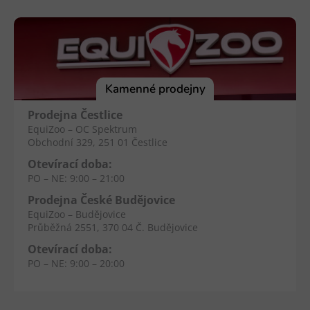
á
á
d
p
a
a
c
t
í
p
í
Kamenné prodejny
r
v
Prodejna Čestlice
k
EquiZoo – OC Spektrum
y
Obchodní 329, 251 01 Čestlice
v
Otevírací doba:
ý
PO – NE: 9:00 – 21:00
p
Prodejna České Budějovice
i
EquiZoo – Budějovice
s
Průběžná 2551, 370 04 Č. Budějovice
u
Otevírací doba:
PO – NE: 9:00 – 20:00