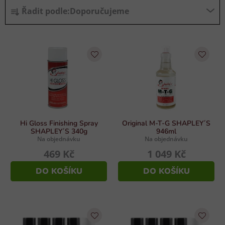
Ř
Řadit podle:
Doporučujeme
a
z
V
e
ý
n
p
í
i
p
s
r
p
o
r
d
Hi Gloss Finishing Spray
Original M-T-G SHAPLEY´S
o
u
SHAPLEY´S 340g
946ml
Na objednávku
Na objednávku
d
k
469 Kč
1 049 Kč
u
t
k
ů
DO KOŠÍKU
DO KOŠÍKU
t
ů