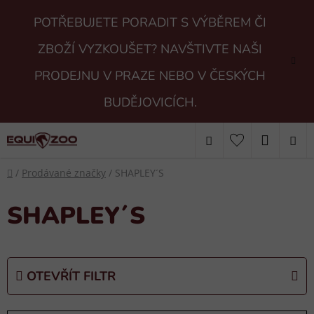
Přejít
POTŘEBUJETE PORADIT S VÝBĚREM ČI
na
obsah
ZBOŽÍ VYZKOUŠET? NAVŠTIVTE NAŠI
PRODEJNU V PRAZE NEBO V ČESKÝCH
BUDĚJOVICÍCH.
Hledat
NÁKUP
Domů
KOŠÍK
/
Prodávané značky
/
SHAPLEY´S
SHAPLEY´S
OTEVŘÍT FILTR