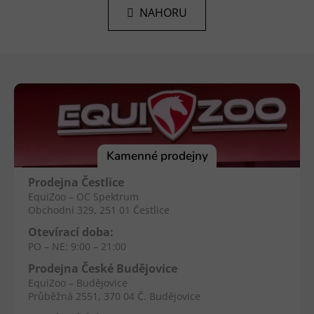
l
k
NAHORU
á
o
d
v
a
á
Z
n
c
í
á
í
p
p
r
a
v
t
k
í
Kamenné prodejny
y
v
Prodejna Čestlice
ý
EquiZoo – OC Spektrum
p
Obchodní 329, 251 01 Čestlice
i
Otevírací doba:
s
PO – NE: 9:00 – 21:00
u
Prodejna České Budějovice
EquiZoo – Budějovice
Průběžná 2551, 370 04 Č. Budějovice