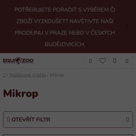
Přejít
POTŘEBUJETE PORADIT S VÝBĚREM ČI
na
obsah
ZBOŽÍ VYZKOUŠET? NAVŠTIVTE NAŠI
PRODEJNU V PRAZE NEBO V ČESKÝCH
BUDĚJOVICÍCH.
Hledat
NÁKUP
Domů
KOŠÍK
/
Prodávané značky
/
Mikrop
Mikrop
OTEVŘÍT FILTR