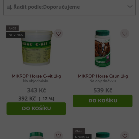
Ř
Řadit podle:
Doporučujeme
a
z
V
e
AKCE
ý
n
NOVINKA
p
í
i
p
s
r
p
o
r
d
MIKROP Horse C-vit 1kg
MIKROP Horse Calm 1kg
o
u
Na objednávku
Na objednávku
d
343 Kč
539 Kč
k
u
t
392 Kč
(–12 %)
DO KOŠÍKU
k
ů
DO KOŠÍKU
t
ů
AKCE
NOVINKA