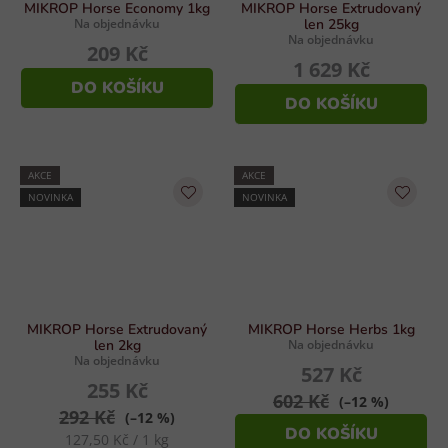
MIKROP Horse Economy 1kg
MIKROP Horse Extrudovaný
Na objednávku
len 25kg
Na objednávku
209 Kč
1 629 Kč
DO KOŠÍKU
DO KOŠÍKU
AKCE
AKCE
NOVINKA
NOVINKA
MIKROP Horse Extrudovaný
MIKROP Horse Herbs 1kg
len 2kg
Na objednávku
Na objednávku
527 Kč
255 Kč
602 Kč
(–12 %)
292 Kč
(–12 %)
DO KOŠÍKU
Měrná
127,50 Kč / 1 kg