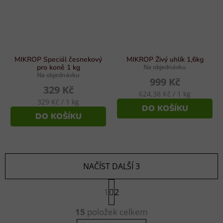
MIKROP Speciál česnekový
MIKROP Živý uhlík 1,6kg
pro koně 1 kg
Na objednávku
Na objednávku
999 Kč
329 Kč
Měrná
624,38 Kč / 1 kg
Měrná
329 Kč / 1 kg
cena:
DO KOŠÍKU
cena:
DO KOŠÍKU
NAČÍST DALŠÍ 3
S
1
t
2
r
O
á
15
položek celkem
v
n