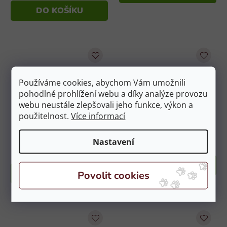
cena:
DO KOŠÍKU
Používáme cookies, abychom Vám umožnili
pohodlné prohlížení webu a díky analýze provozu
webu neustále zlepšovali jeho funkce, výkon a
použitelnost.
Více informací
MIKROP Horse Rice Bran
MIKROP Horse SE-vit 1kg
20kg
Na objednávku
Nastavení
Na objednávku
449 Kč
999 Kč
DO KOŠÍKU
DO KOŠÍKU