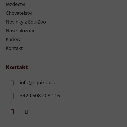
Jezdectví
Chovatelství
Novinky z EquiZoo
Naše filozofie
Kariéra
Kontakt
Kontakt
info
@
equizoo.cz
+420 608 208 116