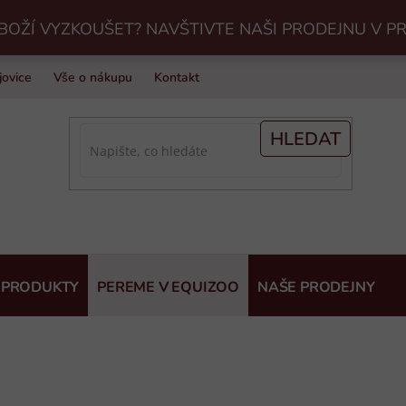
BOŽÍ VYZKOUŠET? NAVŠTIVTE NAŠI PRODEJNU V P
jovice
Vše o nákupu
Kontakt
Praní jezdeckého vybavení v Eq
HLEDAT
 PRODUKTY
PEREME V EQUIZOO
NAŠE PRODEJNY