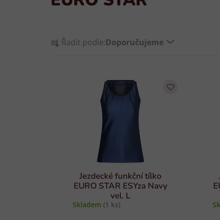
Ř
Řadit podle:
Doporučujeme
a
z
V
e
ý
n
p
í
i
p
s
r
p
o
r
d
o
u
d
k
Jezdecké funkční tílko
u
t
EURO STAR ESYza Navy
E
vel. L
k
ů
Skladem
(1 ks)
S
t