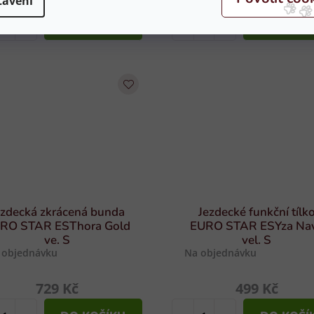
tavení
DO KOŠÍKU
DO KOŠÍ
ezdecká zkrácená bunda
Jezdecké funkční tílk
RO STAR ESThora Gold
EURO STAR ESYza Na
ve. S
vel. S
 objednávku
Na objednávku
729 Kč
499 Kč