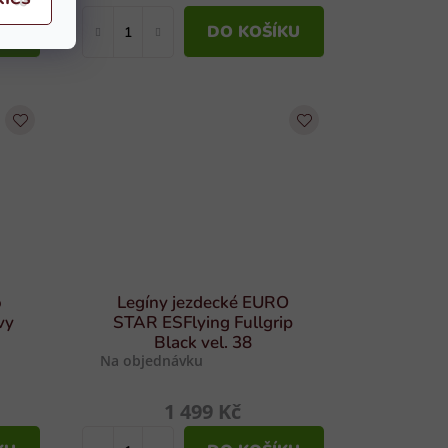
KU
DO KOŠÍKU
o
Legíny jezdecké EURO
vy
STAR ESFlying Fullgrip
Black vel. 38
Na objednávku
1 499 Kč