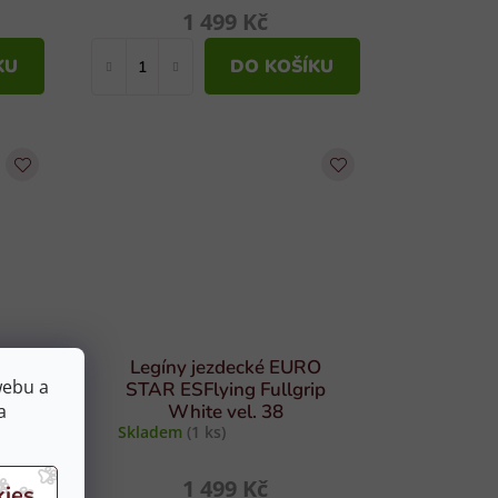
1 499 Kč
KU
DO KOŠÍKU
O
Legíny jezdecké EURO
webu a
ip
STAR ESFlying Fullgrip
a
White vel. 38
Skladem
(1 ks)
1 499 Kč