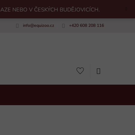
RAZE NEBO V ČESKÝCH BUDĚJOVICÍCH.
info
@
equizoo.cz
+420 608 208 116
uiZoo
NÁKUPNÍ
KOŠÍK