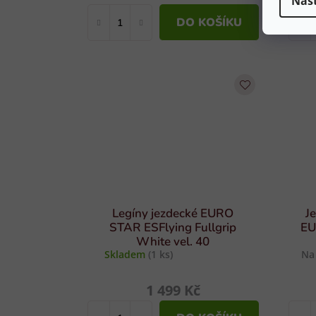
Nas
DO KOŠÍKU
Legíny jezdecké EURO
J
STAR ESFlying Fullgrip
EU
White vel. 40
Skladem
(1 ks)
Na
1 499 Kč