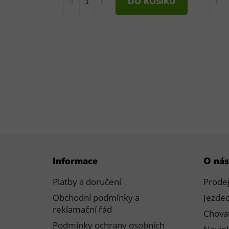
DO KOŠÍKU
Z
Informace
O nás
á
p
Platby a doručení
Prode
a
Obchodní podmínky a
Jezdec
t
reklamační řád
Chovat
í
Podmínky ochrany osobních