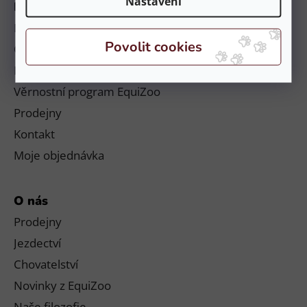
Nastavení
Informace
Platby a doručení
Obchodní podmínky a reklamační řád
Podmínky ochrany osobních údajů
Věrnostní program EquiZoo
Prodejny
Kontakt
Moje objednávka
O nás
Prodejny
Jezdectví
Chovatelství
Novinky z EquiZoo
Naše filozofie