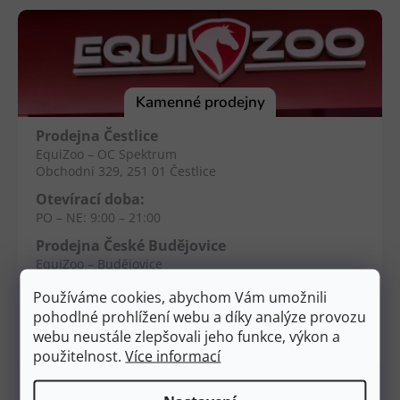
á
p
a
t
í
Kamenné prodejny
Prodejna Čestlice
EquiZoo – OC Spektrum
Obchodní 329, 251 01 Čestlice
Otevírací doba:
PO – NE: 9:00 – 21:00
Prodejna České Budějovice
EquiZoo – Budějovice
Průběžná 2551, 370 04 Č. Budějovice
Používáme cookies, abychom Vám umožnili
Otevírací doba:
pohodlné prohlížení webu a díky analýze provozu
PO – NE: 9:00 – 20:00
webu neustále zlepšovali jeho funkce, výkon a
použitelnost.
Více informací