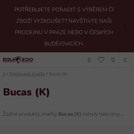
Přejít
POTŘEBUJETE PORADIT S VÝBĚREM ČI
na
obsah
ZBOŽÍ VYZKOUŠET? NAVŠTIVTE NAŠI
PRODEJNU V PRAZE NEBO V ČESKÝCH
BUDĚJOVICÍCH.
Hledat
NÁKUP
Domů
KOŠÍK
/
Prodávané značky
/
Bucas (K)
Bucas (K)
Žádné produkty značky
Bucas (K)
nebyly nalezeny...
Z