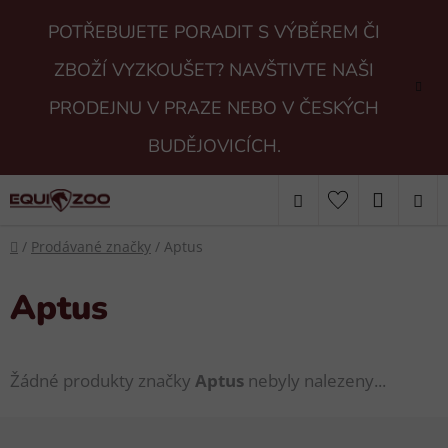
Přejít
POTŘEBUJETE PORADIT S VÝBĚREM ČI
na
obsah
ZBOŽÍ VYZKOUŠET? NAVŠTIVTE NAŠI
PRODEJNU V PRAZE NEBO V ČESKÝCH
BUDĚJOVICÍCH.
Hledat
NÁKUP
Domů
KOŠÍK
/
Prodávané značky
/
Aptus
Aptus
Žádné produkty značky
Aptus
nebyly nalezeny...
Z