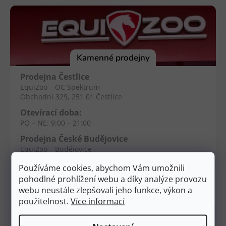
á
p
a
t
í
Kamenné prodejny
Prodejna Čestlice
EquiZoo – OC Spektrum
Obchodní 329, 251 01 Čestlice
Otevírací doba:
PO – NE: 9:00 – 21:00
Prodejna České Budějovice
EquiZoo – Budějovice
Průběžná 2551, 370 04 Č. Budějovice
Používáme cookies, abychom Vám umožnili
Otevírací doba:
pohodlné prohlížení webu a díky analýze provozu
PO – NE: 9:00 – 20:00
webu neustále zlepšovali jeho funkce, výkon a
použitelnost.
Více informací