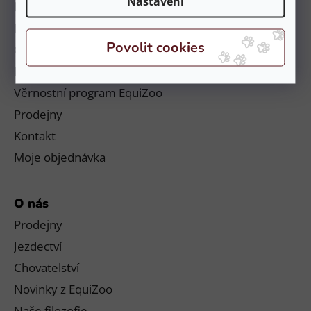
Nastavení
Informace
Platby a doručení
Obchodní podmínky a reklamační řád
Podmínky ochrany osobních údajů
Věrnostní program EquiZoo
Prodejny
Kontakt
Moje objednávka
O nás
Prodejny
Jezdectví
Chovatelství
Novinky z EquiZoo
Naše filozofie