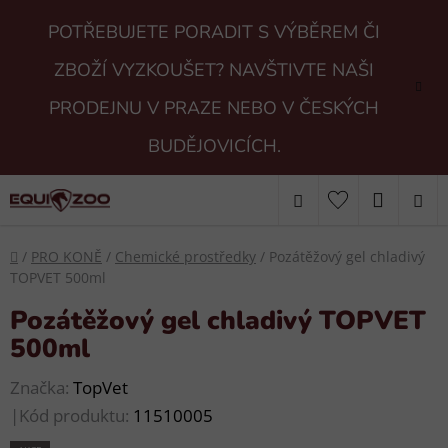
Přejít
POTŘEBUJETE PORADIT S VÝBĚREM ČI
na
obsah
ZBOŽÍ VYZKOUŠET? NAVŠTIVTE NAŠI
PRODEJNU V PRAZE NEBO V ČESKÝCH
BUDĚJOVICÍCH.
Hledat
NÁKUP
KOŠÍK
Domů
/
PRO KONĚ
/
Chemické prostředky
/
Pozátěžový gel chladivý
TOPVET 500ml
Pozátěžový gel chladivý TOPVET
500ml
Značka:
TopVet
|
Kód produktu:
11510005