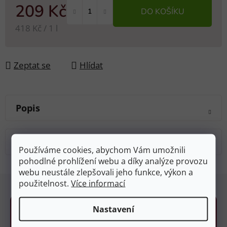
209 Kč
DO KOŠÍKU
Měrná cena:
418 Kč / 1 l
Zeptat se
Hlídat
Popis
Diskuze
Používáme cookies, abychom Vám umožnili
pohodlné prohlížení webu a díky analýze provozu
webu neustále zlepšovali jeho funkce, výkon a
Z
použitelnost.
Více informací
á
p
Nastavení
a