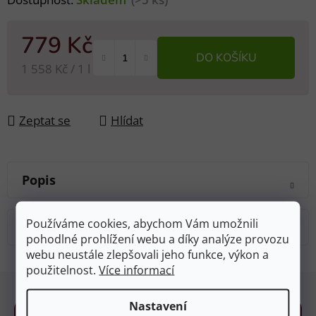
779 Kč
DO KOŠÍKU
Měrná cena:
1 558 Kč / 1 l
Zeptat se
Hlídat
Popis
Používáme cookies, abychom Vám umožnili
Diskuze
pohodlné prohlížení webu a díky analýze provozu
webu neustále zlepšovali jeho funkce, výkon a
použitelnost.
Více informací
Z
á
Nastavení