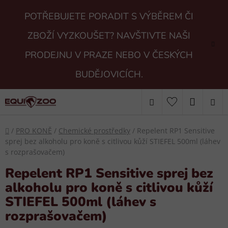
Přejít
POTŘEBUJETE PORADIT S VÝBĚREM ČI
na
obsah
ZBOŽÍ VYZKOUŠET? NAVŠTIVTE NAŠI
PRODEJNU V PRAZE NEBO V ČESKÝCH
BUDĚJOVICÍCH.
Hledat
NÁKUP
KOŠÍK
Domů
/
PRO KONĚ
/
Chemické prostředky
/
Repelent RP1 Sensitive
sprej bez alkoholu pro koně s citlivou kůží STIEFEL 500ml (láhev
s rozprašovačem)
Repelent RP1 Sensitive sprej bez
alkoholu pro koně s citlivou kůží
STIEFEL 500ml (láhev s
rozprašovačem)