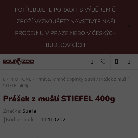
Přejít
POTŘEBUJETE PORADIT S VÝBĚREM ČI
na
obsah
ZBOŽÍ VYZKOUŠET? NAVŠTIVTE NAŠI
PRODEJNU V PRAZE NEBO V ČESKÝCH
BUDĚJOVICÍCH.
Hledat
NÁKUP
KOŠÍK
Domů
/
PRO KONĚ
/
Krmiva, krmné doplňky a soli
/
Prášek z mušlí
STIEFEL 400g
Prášek z mušlí STIEFEL 400g
Značka:
Stiefel
|
Kód produktu:
11410202