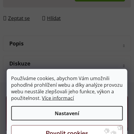
Měrná cena:
Zeptat se
Hlídat
Popis
Diskuze
Používáme cookies, abychom Vám umožnili
Z
pohodlné prohlížení webu a díky analýze provozu
webu neustále zlepšovali jeho funkce, výkon a
á
použitelnost.
Více informací
p
a
Nastavení
t
í
Kamenné prodejny