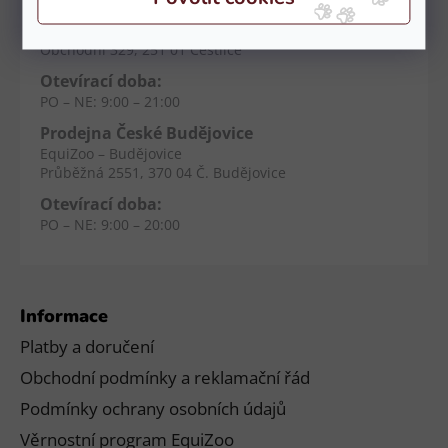
Prodejna Čestlice
EquiZoo – OC Spektrum
Obchodní 329, 251 01 Čestlice
Otevírací doba:
PO – NE: 9:00 – 21:00
Prodejna České Budějovice
EquiZoo – Budějovice
Průběžná 2551, 370 04 Č. Budějovice
Otevírací doba:
PO – NE: 9:00 – 20:00
Informace
Platby a doručení
Obchodní podmínky a reklamační řád
Podmínky ochrany osobních údajů
Věrnostní program EquiZoo