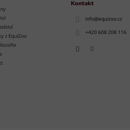
Kontakt
jny
tví
info
@
equizoo.cz
elství
+420 608 208 116
y z EquiZoo
ilozofie
a
kt