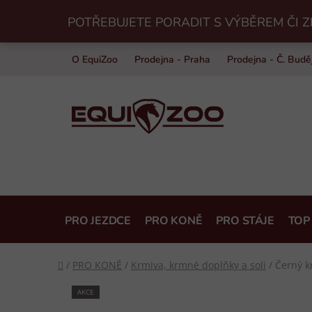
Přejít
POTŘEBUJETE PORADIT S VÝBĚREM ČI Z
na
obsah
O EquiZoo
Prodejna - Praha
Prodejna - Č. Budě
PRO JEZDCE
PRO KONĚ
PRO STÁJE
TOP
Domů
/
PRO KONĚ
/
Krmiva, krmné doplňky a soli
/
Černý k
AKCE