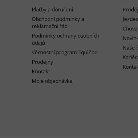
p
Platby a doručení
Prode
a
Obchodní podmínky a
Jezdec
t
reklamační řád
Chovat
í
Podmínky ochrany osobních
Novink
údajů
Naše f
Věrnostní program EquiZoo
Kariér
Prodejny
Konta
Kontakt
Moje objednávka