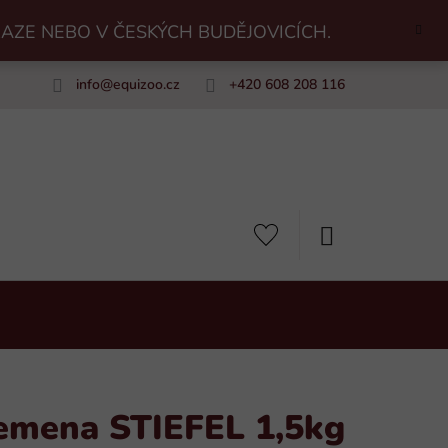
RAZE NEBO V ČESKÝCH BUDĚJOVICÍCH.
info
@
equizoo.cz
+420 608 208 116
uiZoo
NÁKUPNÍ
KOŠÍK
emena STIEFEL 1,5kg