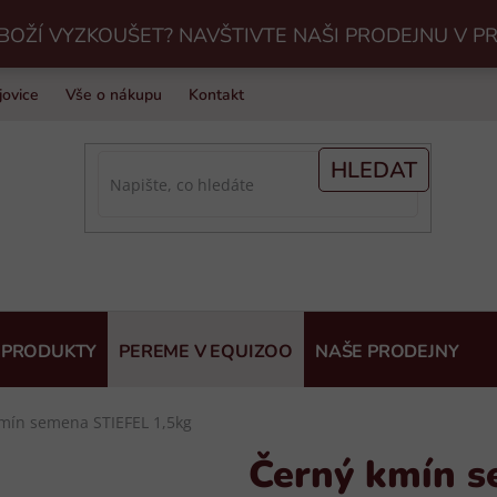
BOŽÍ VYZKOUŠET? NAVŠTIVTE NAŠI PRODEJNU V P
jovice
Vše o nákupu
Kontakt
Praní jezdeckého vybavení v Eq
HLEDAT
 PRODUKTY
PEREME V EQUIZOO
NAŠE PRODEJNY
mín semena STIEFEL 1,5kg
Černý kmín s