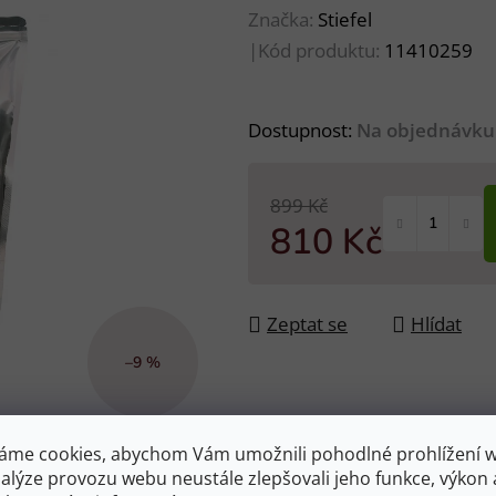
Značka:
Stiefel
|
Kód produktu:
11410259
Dostupnost:
Na objednávku
899 Kč
810 Kč
Měrná cena:
Zeptat se
Hlídat
–9 %
áme cookies, abychom Vám umožnili pohodlné prohlížení 
nalýze provozu webu neustále zlepšovali jeho funkce, výkon 