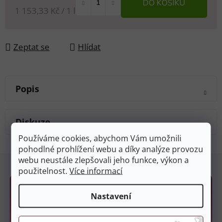
DO KOŠÍKU
Měrná cena:
1 153,33 Kč / 1 l
Zeptat se
Hlídat
Popis
Diskuze
Používáme cookies, abychom Vám umožnili
pohodlné prohlížení webu a díky analýze provozu
Z
webu neustále zlepšovali jeho funkce, výkon a
á
použitelnost.
Více informací
p
a
Nastavení
t