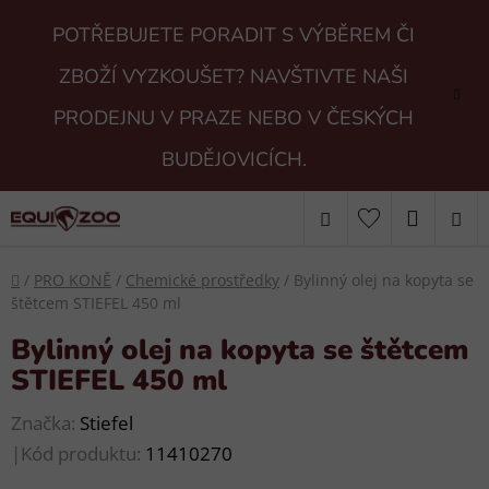
Přejít
POTŘEBUJETE PORADIT S VÝBĚREM ČI
na
obsah
ZBOŽÍ VYZKOUŠET? NAVŠTIVTE NAŠI
PRODEJNU V PRAZE NEBO V ČESKÝCH
BUDĚJOVICÍCH.
Hledat
NÁKUP
KOŠÍK
Domů
/
PRO KONĚ
/
Chemické prostředky
/
Bylinný olej na kopyta se
štětcem STIEFEL 450 ml
Bylinný olej na kopyta se štětcem
STIEFEL 450 ml
Značka:
Stiefel
|
Kód produktu:
11410270