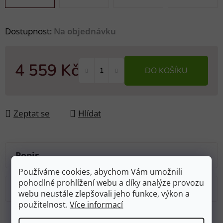
Dostupnost:
Na objednávku
4 559 Kč
DO KOŠÍKU
Měrná cena:
Zeptat se
Hlídat
Popis
Používáme cookies, abychom Vám umožnili
pohodlné prohlížení webu a díky analýze provozu
Diskuze
webu neustále zlepšovali jeho funkce, výkon a
použitelnost.
Více informací