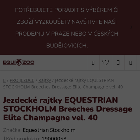
Přejít
POTŘEBUJETE PORADIT S VÝBĚREM ČI
na
obsah
ZBOŽÍ VYZKOUŠET? NAVŠTIVTE NAŠI
PRODEJNU V PRAZE NEBO V ČESKÝCH
BUDĚJOVICÍCH.
Hledat
NÁKUP
KOŠÍK
Domů
/
PRO JEZDCE
/
Rajtky
/
Jezdecké rajtky EQUESTRIAN
STOCKHOLM Breeches Dressage Elite Champagne vel. 40
Jezdecké rajtky EQUESTRIAN
STOCKHOLM Breeches Dressage
Elite Champagne vel. 40
Značka:
Equestrian Stockholm
|
Kód produktu:
19000053