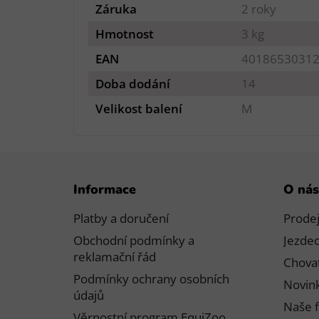
Záruka
2 roky
Hmotnost
3 kg
EAN
4018653031
Doba dodání
14
Velikost balení
M
Z
Informace
O nás
á
p
Platby a doručení
Prode
a
Obchodní podmínky a
Jezdec
t
reklamační řád
Chovat
í
Podmínky ochrany osobních
Novink
údajů
Naše f
Věrnostní program EquiZoo