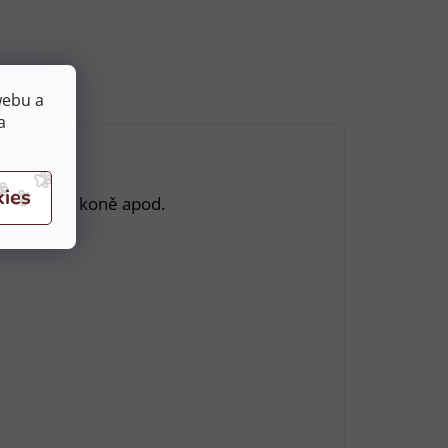
webu a
a
í, zabavení koně apod.