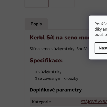
Popis
Použív
díky a
použit
Kerbl Síť na seno modrá 5*
Nas
Síť na seno s úzkými oky. Součástí jsou z
Specifikace:
s úzkými oky
se závěsnými kroužky
Doplňkové parametry
Kategorie
STÁJOVÉ VYB