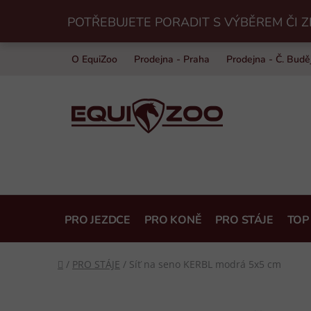
Přejít
POTŘEBUJETE PORADIT S VÝBĚREM ČI Z
na
obsah
O EquiZoo
Prodejna - Praha
Prodejna - Č. Budě
PRO JEZDCE
PRO KONĚ
PRO STÁJE
TOP
Domů
/
PRO STÁJE
/
Síť na seno KERBL modrá 5x5 cm