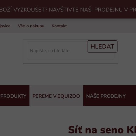
BOŽÍ VYZKOUŠET? NAVŠTIVTE NAŠI PRODEJNU V P
jovice
Vše o nákupu
Kontakt
Praní jezdeckého vybavení v Eq
HLEDAT
 PRODUKTY
PEREME V EQUIZOO
NAŠE PRODEJNY
Síť na seno 