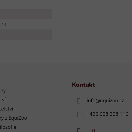
223
Kontakt
jny
tví
info
@
equizoo.cz
elství
+420 608 208 116
y z EquiZoo
ilozofie