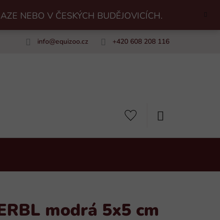
RAZE NEBO V ČESKÝCH BUDĚJOVICÍCH.
info
@
equizoo.cz
+420 608 208 116
uiZoo
NÁKUPNÍ
KOŠÍK
KERBL modrá 5x5 cm