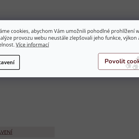
áme cookies, abychom Vám umožnili pohodlné prohlížení 
nalýze provozu webu neustále zlepšovali jeho funkce, výkon 
elnost.
Více informací
5 cm
tavení
ávěsné kroužky. Slouží například k prodloužení doby krmen
AVENÍ