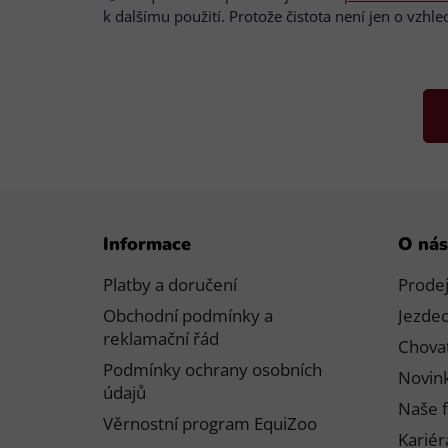
k dalšímu použití. Protože čistota není jen o vzhl
Z
Informace
O nás
á
p
Platby a doručení
Prode
a
Obchodní podmínky a
Jezdec
t
reklamační řád
Chovat
í
Podmínky ochrany osobních
Novink
údajů
Naše f
Věrnostní program EquiZoo
Kariér