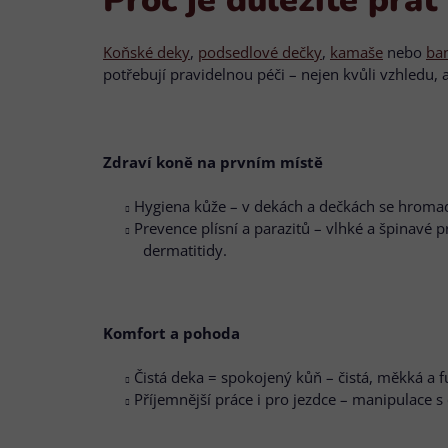
Koňské deky
,
podsedlové dečky
,
kamaše
nebo
ba
potřebují pravidelnou péči – nejen kvůli vzhledu, al
Zdraví koně na prvním místě
Hygiena kůže – v dekách a dečkách se hromadí
Prevence plísní a parazitů – vlhké a špinavé
dermatitidy.
Komfort a pohoda
Čistá deka = spokojený kůň – čistá, měkká a 
Příjemnější práce i pro jezdce – manipulace s