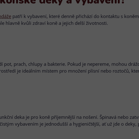
ndáže
patří k vybavení, které denně přichází do kontaktu s koněm.
e hlavně kvůli zdraví koně a jejich delší životnosti.
 pot, prach, chlupy a bakterie. Pokud je nepereme, mohou dráždi
 prostředí je ideálním místem pro množení plísní nebo roztočů, k
funkční deka je pro koně příjemnější na nošení. Špinavá nebo za
 čistým vybavením je jednodušší a hygieničtější, ať už jde o dek