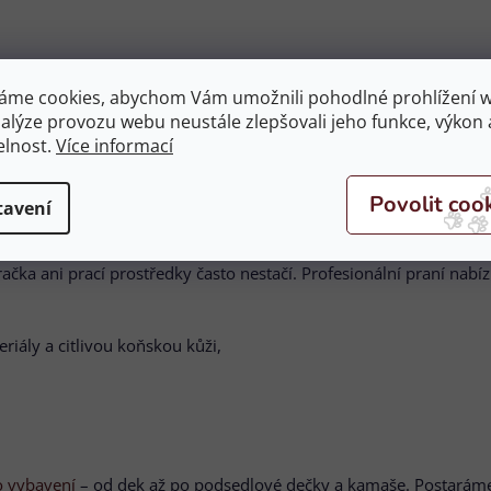
ředky obnovuje prodyšnost a vodoodpudivost funkčních materiálů.
áme cookies, abychom Vám umožnili pohodlné prohlížení 
dnutí látky, lámání švů a znehodnocení výplní. Díky správnému pr
nalýze provozu webu neustále zlepšovali jeho funkce, výkon 
elnost.
Více informací
tavení
ačka ani prací prostředky často nestačí. Profesionální praní nabíz
iály a citlivou koňskou kůži,
o vybavení
– od dek až po podsedlové dečky a kamaše. Postaráme s