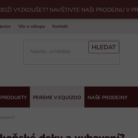
BOŽÍ VYZKOUŠET? NAVŠTIVTE NAŠI PRODEJNU V P
jovice
Vše o nákupu
Kontakt
Praní jezdeckého vybavení v Eq
HLEDAT
 PRODUKTY
PEREME V EQUIZOO
NAŠE PRODEJNY
ybavení?
t koňské deky a vybavení?