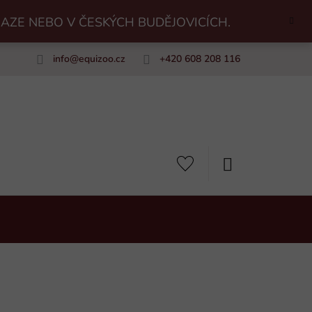
RAZE NEBO V ČESKÝCH BUDĚJOVICÍCH.
info
@
equizoo.cz
+420 608 208 116
uiZoo
NÁKUPNÍ
KOŠÍK