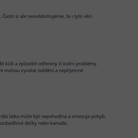
 Často si ale neuvědomujeme, že i tyto věci
t kůži a způsobit odřeniny či kožní problémy.
teré mohou vyvolat svědění a nepříjemné
tvrdlá látka může být nepohodlná a omezuje pohyb.
y, podsedlové dečky nebo kamaše.