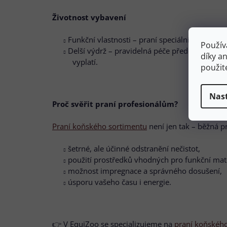
Životnost vybavení
Funkční vlastnosti – praní speciálními prost
Použív
Delší výdrž – pravidelná péče předchází zatvr
díky a
vyplatí.
použit
Nas
Proč svěřit praní profesionálům?
Praní koňského sortimentu
není jen tak – běžná pr
šetrné, ale účinné odstranění nečistot,
použití prostředků vhodných pro funkční mater
možnost impregnace a správného dosušení,
úsporu vašeho času i energie.
👉 V EquiZoo se specializujeme na
praní koňskéh