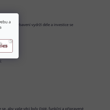
webu a
aní vám vybavení vydrží déle a investice se
a
í:
e, aby vaše věci byly čisté, funkční a připravené