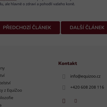
edu, ale hlavně o zdraví a pohodlí vašeho koně.
PŘEDCHOZÍ ČLÁNEK
DALŠÍ ČLÁNEK
Kontakt
jny
tví
info
@
equizoo.cz
elství
+420 608 208 116
y z EquiZoo
ilozofie
a