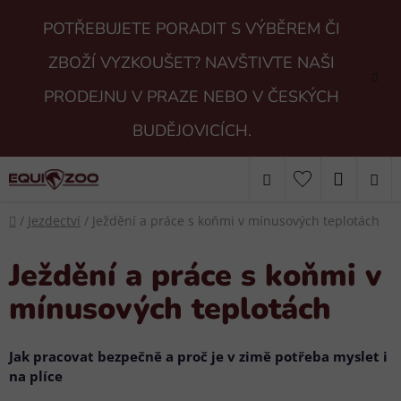
Přejít
POTŘEBUJETE PORADIT S VÝBĚREM ČI
na
obsah
ZBOŽÍ VYZKOUŠET? NAVŠTIVTE NAŠI
PRODEJNU V PRAZE NEBO V ČESKÝCH
BUDĚJOVICÍCH.
Hledat
NÁKUP
Domů
KOŠÍK
/
Jezdectví
/
Ježdění a práce s koňmi v mínusových teplotách
Ježdění a práce s koňmi v
mínusových teplotách
Jak pracovat bezpečně a proč je v zimě potřeba myslet i
na plíce