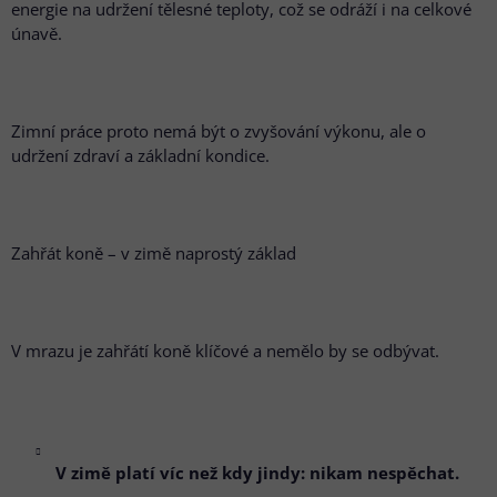
energie na udržení tělesné teploty, což se odráží i na celkové
únavě.
Zimní práce proto nemá být o zvyšování výkonu, ale o
udržení zdraví a základní kondice.
Zahřát koně – v zimě naprostý základ
V mrazu je zahřátí koně klíčové a nemělo by se odbývat.
V zimě platí víc než kdy jindy: nikam nespěchat.