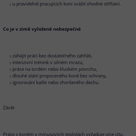
u pravidelně pracujících koní zvážit vhodné stříhání.
Co je v zimě vyloženě nebezpečné
zahájit práci bez dostatečného zahřátí,
intenzivní trénink v silném mrazu,
práce na tvrdém nebo kluzkém povrchu,
dlouhé stání propoceného koně bez ochrany,
ignorování kašle nebo zhoršeného dechu.
Závěr
Práce s koněm v mínusových teplotách vyžaduje více citu,