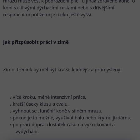
mrazu může vést k podráždění plic i u jinak zdravého koně. U
koní s citlivými dýchacími cestami nebo s dřívějšími
respiračními potížemi je riziko ještě vyšší.
Jak přizpůsobit práci v zimě
Zimní trénink by měl být kratší, klidnější a promyšlený:
více kroku, méně intenzivní práce,
kratší úseky klusu a cvalu,
vyhnout se „funění“ koně v silném mrazu,
pokud je to možné, využívat halu nebo krytou jízdárnu,
po práci dopřát dostatek času na vykrokování a
vydýchání.