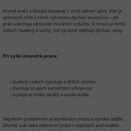
Kromě svalů a kloubů dostávají v zimě zabrat i plíce. Kůň je
sportovní zvíře s velmi výkonnou dýchací soustavou – při
práci vdechuje obrovské množství vzduchu. V mrazu je tento
vzduch studený a suchý, což výrazně zatěžuje dýchací cesty.
Při vyšší intenzitě práce:
studený vzduch vysušuje a dráždí sliznice,
zhoršuje se jejich samočisticí schopnost,
zvyšuje se riziko zánětů a vzniku kašle.
Největším problémem je kombinace mrazu a vysoké zátěže.
Dlouhý cval nebo intenzivní práce v teplotách pod bodem