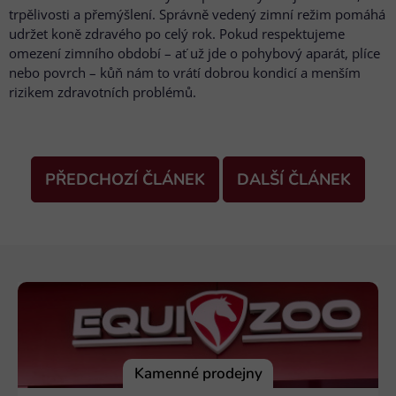
trpělivosti a přemýšlení. Správně vedený zimní režim pomáhá
udržet koně zdravého po celý rok. Pokud respektujeme
omezení zimního období – ať už jde o pohybový aparát, plíce
nebo povrch – kůň nám to vrátí dobrou kondicí a menším
rizikem zdravotních problémů.
PŘEDCHOZÍ ČLÁNEK
DALŠÍ ČLÁNEK
Z
á
p
a
t
í
Kamenné prodejny