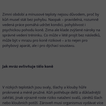
Zimní období a mínusové teploty nejsou důvodem, proč by
kůň musel stát bez pohybu. Naopak – pravidelná, rozumně
vedená práce pomáhá udržet kondici, pohyblivost i
psychickou pohodu koně. Zima ale klade zvýšené nároky na
správné vedení tréninku. Co může v létě projít bez následků,
může být v mrazu pro koně rizikové – a to nejen pro
pohybový aparát, ale i pro dýchací soustavu.
Jak mráz ovlivňuje tělo koně
V nízkých teplotách jsou svaly, šlachy a klouby hůře
prokrvené a méně pružné. Kůň potřebuje delší a důkladnější
zahřátí, jinak výrazně roste riziko natažení svalů, zánětů šlach
nebo kloubních potíží. Zároveň musí organismus vydávat více