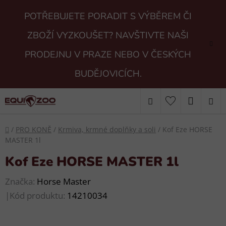
Přejít
POTŘEBUJETE PORADIT S VÝBĚREM ČI
na
obsah
ZBOŽÍ VYZKOUŠET? NAVŠTIVTE NAŠI
PRODEJNU V PRAZE NEBO V ČESKÝCH
BUDĚJOVICÍCH.
Hledat
NÁKUP
KOŠÍK
Domů
/
PRO KONĚ
/
Krmiva, krmné doplňky a soli
/
Kof Eze HORSE
MASTER 1l
Kof Eze HORSE MASTER 1l
Značka:
Horse Master
|
Kód produktu:
14210034