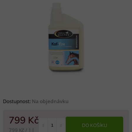
Dostupnost:
Na objednávku
799 Kč
DO KOŠÍKU
Měrná cena:
799 Kč / 1 l