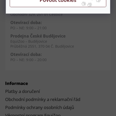
Prodejna Čestlice
EquiZoo – OC Spektrum
Obchodní 329, 251 01 Čestlice
Otevírací doba:
PO – NE: 9:00 – 21:00
Prodejna České Budějovice
EquiZoo – Budějovice
Průběžná 2551, 370 04 Č. Budějovice
Otevírací doba:
PO – NE: 9:00 – 20:00
Informace
Platby a doručení
Obchodní podmínky a reklamační řád
Podmínky ochrany osobních údajů
Věrnostní program EquiZoo