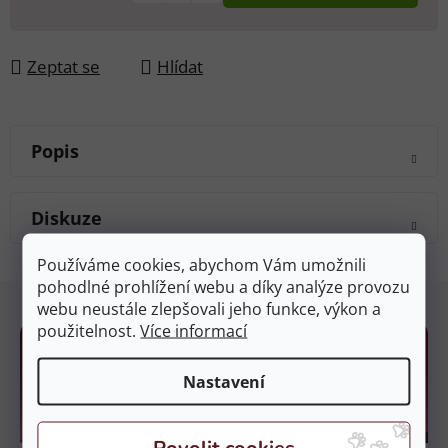
Zeptat se
Hlídat
Popis
Diskuze
Používáme cookies, abychom Vám umožnili
pohodlné prohlížení webu a díky analýze provozu
Z
webu neustále zlepšovali jeho funkce, výkon a
á
použitelnost.
Více informací
p
a
Nastavení
t
í
Kamenné prodejny