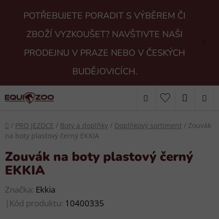
Přejít
POTŘEBUJETE PORADIT S VÝBĚREM ČI
na
obsah
ZBOŽÍ VYZKOUŠET? NAVŠTIVTE NAŠI
PRODEJNU V PRAZE NEBO V ČESKÝCH
BUDĚJOVICÍCH.
Hledat
NÁKUP
KOŠÍK
Domů
/
PRO JEZDCE
/
Boty a doplňky
/
Doplňkový sortiment
/
Zouvák
na boty plastový černý EKKIA
Zouvák na boty plastový černý
EKKIA
Značka:
Ekkia
|
Kód produktu:
10400335