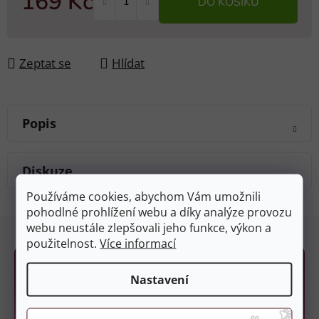
169 Kč
DO KOŠÍKU
Měrná cena:
Zeptat se
Hlídat
Popis
Diskuze
Používáme cookies, abychom Vám umožnili
pohodlné prohlížení webu a díky analýze provozu
Z
webu neustále zlepšovali jeho funkce, výkon a
á
použitelnost.
Více informací
p
a
Nastavení
t
í