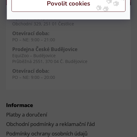
Kamenné prodejny
Prodejna Čestlice
EquiZoo – OC Spektrum
Obchodní 329, 251 01 Čestlice
Otevírací doba:
PO – NE: 9:00 – 21:00
Prodejna České Budějovice
EquiZoo – Budějovice
Průběžná 2551, 370 04 Č. Budějovice
Otevírací doba:
PO – NE: 9:00 – 20:00
Informace
Platby a doručení
Obchodní podmínky a reklamační řád
Podmínky ochrany osobních údajů