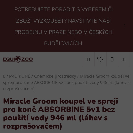
Přejít
POTŘEBUJETE PORADIT S VÝBĚREM ČI
na
obsah
ZBOŽÍ VYZKOUŠET? NAVŠTIVTE NAŠI
PRODEJNU V PRAZE NEBO V ČESKÝCH
BUDĚJOVICÍCH.
Hledat
NÁKUP
KOŠÍK
Domů
/
PRO KONĚ
/
Chemické prostředky
/
Miracle Groom koupel ve
spreji pro koně ABSORBINE 5v1 bez použití vody 946 ml (láhev s
rozprašovačem)
Miracle Groom koupel ve spreji
pro koně ABSORBINE 5v1 bez
použití vody 946 ml (láhev s
rozprašovačem)