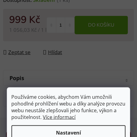
999 Kč
DO KOŠÍKU
Měrná cena:
1 056,03 Kč / 1 l
Zeptat se
Hlídat
Popis
Používáme cookies, abychom Vám umožnili
Diskuze
pohodlné prohlížení webu a díky analýze provozu
webu neustále zlepšovali jeho funkce, výkon a
použitelnost.
Více informací
Z
á
Nastavení