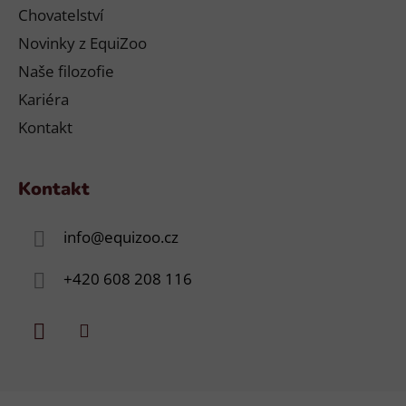
Chovatelství
Novinky z EquiZoo
Naše filozofie
Kariéra
Kontakt
Kontakt
info
@
equizoo.cz
+420 608 208 116