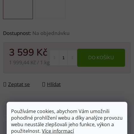
Dostupnost:
Na objednávku
3 599 Kč
DO KOŠÍKU
Měrná cena:
1 999,44 Kč / 1 kg
Zeptat se
Hlídat
Popis
Používáme cookies, abychom Vám umožnili
pohodlné prohlížení webu a díky analýze provozu
webu neustále zlepšovali jeho funkce, výkon a
Diskuze
použitelnost.
Více informací