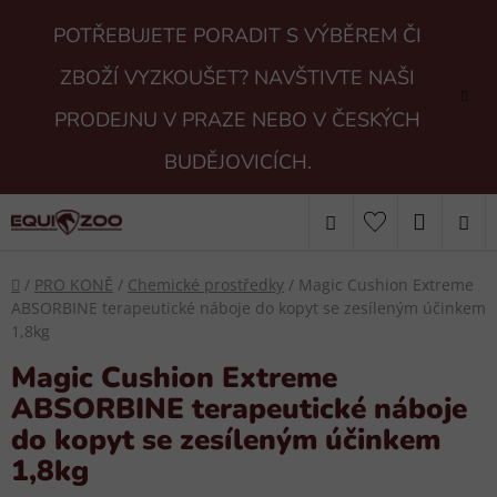
Přejít
POTŘEBUJETE PORADIT S VÝBĚREM ČI
na
obsah
ZBOŽÍ VYZKOUŠET? NAVŠTIVTE NAŠI
PRODEJNU V PRAZE NEBO V ČESKÝCH
BUDĚJOVICÍCH.
Hledat
NÁKUP
KOŠÍK
Domů
/
PRO KONĚ
/
Chemické prostředky
/
Magic Cushion Extreme
ABSORBINE terapeutické náboje do kopyt se zesíleným účinkem
1,8kg
Magic Cushion Extreme
ABSORBINE terapeutické náboje
do kopyt se zesíleným účinkem
1,8kg